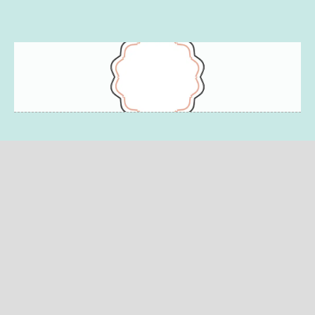
לג
תוכן
מרכזי