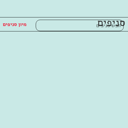
לג
תוכן
מרכזי
סניפים
מיון סניפים